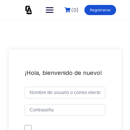
Skip
to
(0)
Registrarse
content
¡Hola, bienvenido de nuevo!