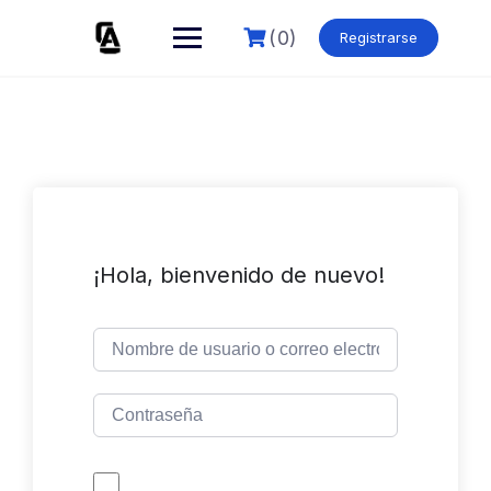
Skip
to
(0)
Registrarse
content
¡Hola, bienvenido de nuevo!