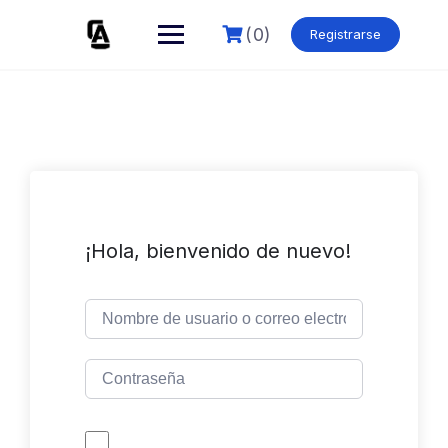
Skip
to
(0)
Registrarse
content
¡Hola, bienvenido de nuevo!