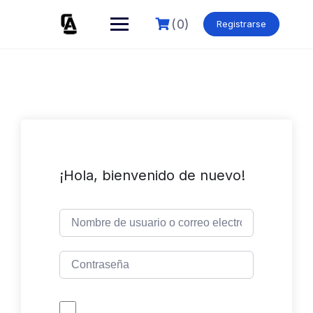
Skip
to
(0)
Registrarse
content
¡Hola, bienvenido de nuevo!