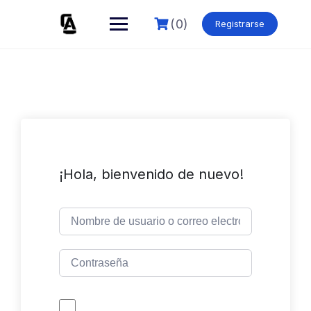
Skip
to
(0)
Registrarse
content
¡Hola, bienvenido de nuevo!