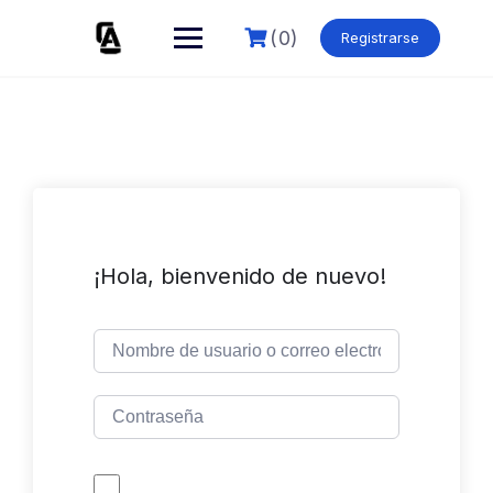
Skip
to
(0)
Registrarse
content
¡Hola, bienvenido de nuevo!