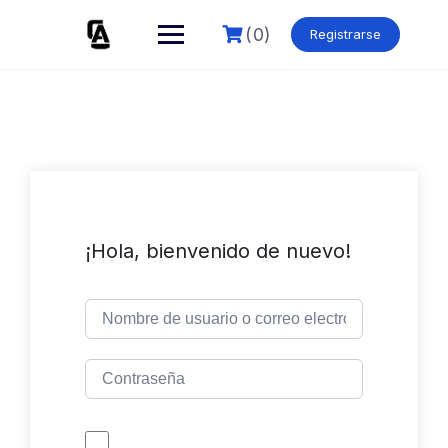
Skip
to
(0)
Registrarse
content
¡Hola, bienvenido de nuevo!