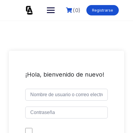
Skip
to
(0)
Registrarse
content
¡Hola, bienvenido de nuevo!