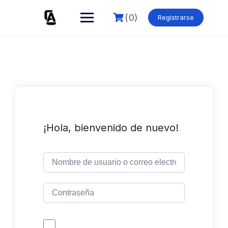
Skip
to
(0)
Registrarse
content
¡Hola, bienvenido de nuevo!