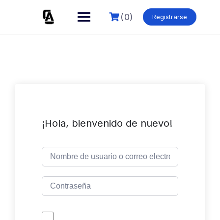
Skip
to
(0)
Registrarse
content
¡Hola, bienvenido de nuevo!