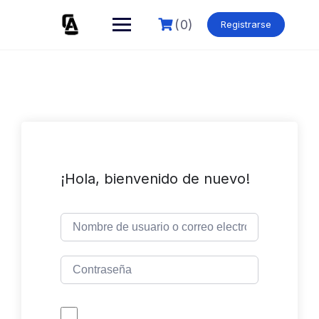
Skip
to
(0)
Registrarse
content
¡Hola, bienvenido de nuevo!