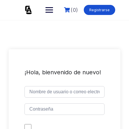
Skip
to
(0)
Registrarse
content
¡Hola, bienvenido de nuevo!