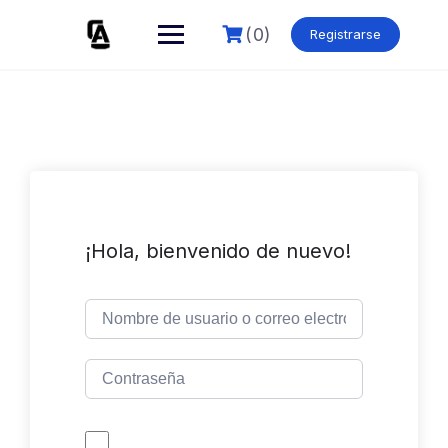
Skip
to
(0)
Registrarse
content
¡Hola, bienvenido de nuevo!