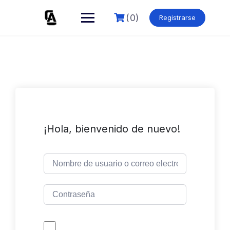
Skip
to
(0)
Registrarse
content
¡Hola, bienvenido de nuevo!