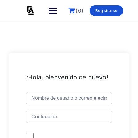
Skip
to
(0)
Registrarse
content
¡Hola, bienvenido de nuevo!