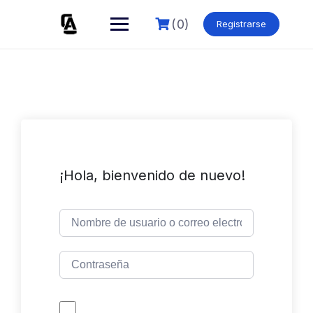
Skip
to
(0)
Registrarse
content
¡Hola, bienvenido de nuevo!