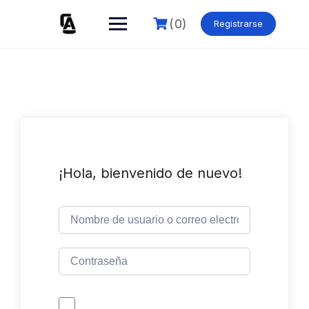
Skip
to
(0)
Registrarse
content
¡Hola, bienvenido de nuevo!