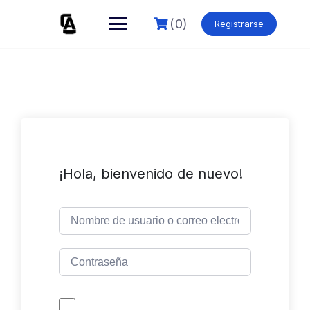
Skip
to
(0)
Registrarse
content
¡Hola, bienvenido de nuevo!