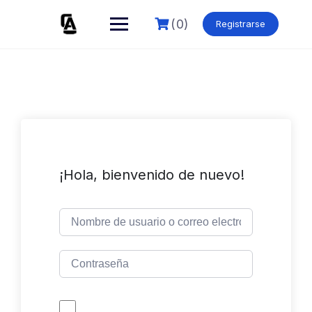
Skip
to
(0)
Registrarse
content
¡Hola, bienvenido de nuevo!