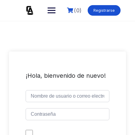
Skip
to
(0)
Registrarse
content
¡Hola, bienvenido de nuevo!