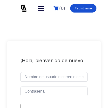
Skip
to
(0)
Registrarse
content
¡Hola, bienvenido de nuevo!