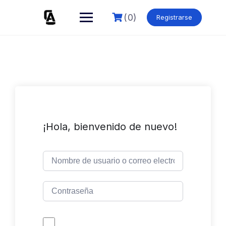
Skip
to
(0)
Registrarse
content
¡Hola, bienvenido de nuevo!