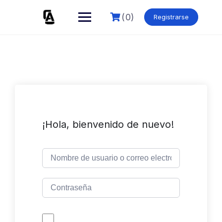
Skip
to
(0)
Registrarse
content
¡Hola, bienvenido de nuevo!