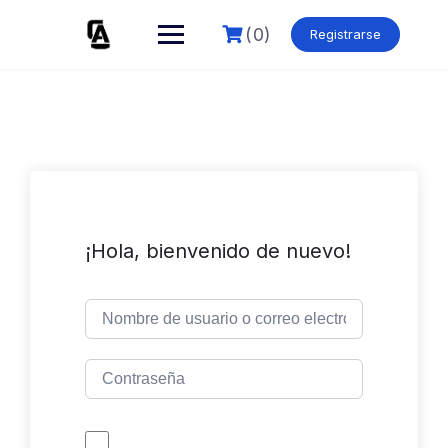
Skip
to
(0)
Registrarse
content
¡Hola, bienvenido de nuevo!