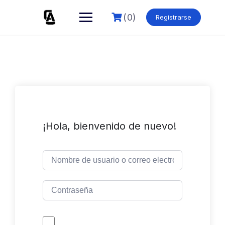
Skip
to
(0)
Registrarse
content
¡Hola, bienvenido de nuevo!