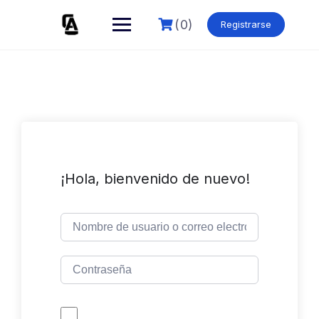
Skip
to
(0)
Registrarse
content
¡Hola, bienvenido de nuevo!