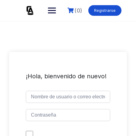
Skip
to
(0)
Registrarse
content
¡Hola, bienvenido de nuevo!