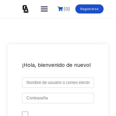
Skip
to
(0)
Registrarse
content
¡Hola, bienvenido de nuevo!