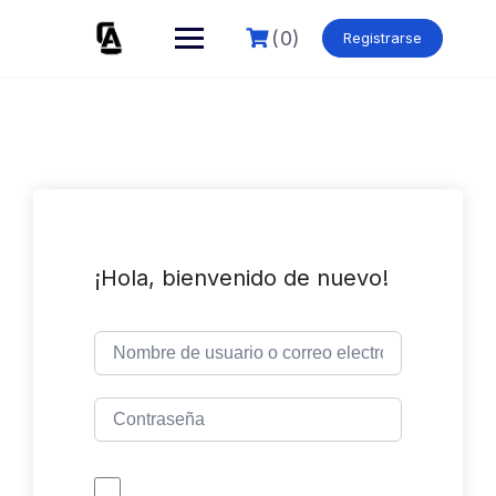
Skip
to
(0)
Registrarse
content
¡Hola, bienvenido de nuevo!