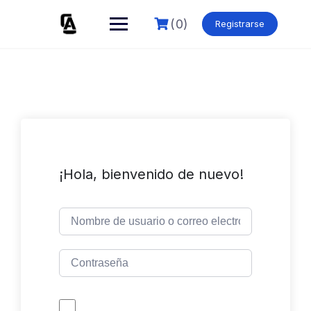
Skip
to
(0)
Registrarse
content
¡Hola, bienvenido de nuevo!