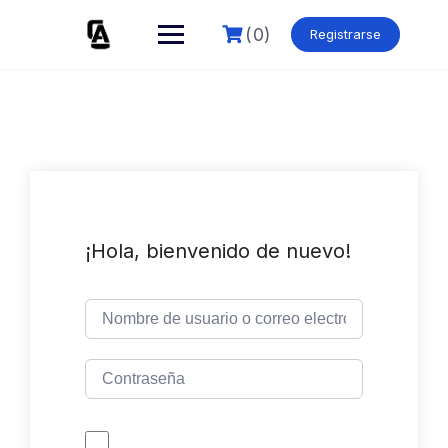
Skip
to
(0)
Registrarse
content
¡Hola, bienvenido de nuevo!