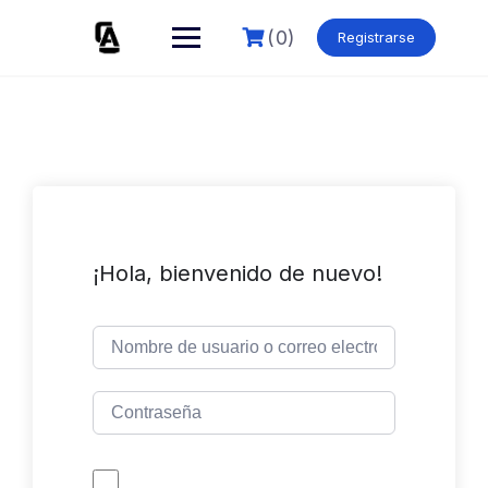
Skip
to
(0)
Registrarse
content
¡Hola, bienvenido de nuevo!