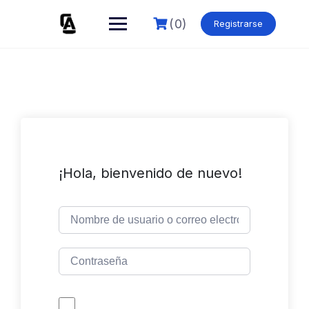
Skip
to
(0)
Registrarse
content
¡Hola, bienvenido de nuevo!