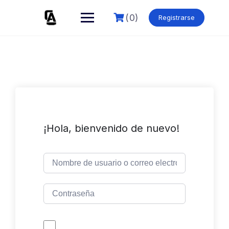
Skip
to
(0)
Registrarse
content
¡Hola, bienvenido de nuevo!