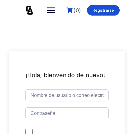
Skip
to
(0)
Registrarse
content
¡Hola, bienvenido de nuevo!