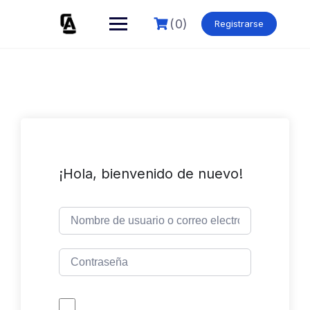
Skip
to
(0)
Registrarse
content
¡Hola, bienvenido de nuevo!