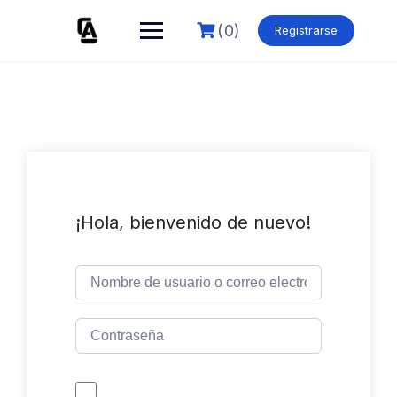
Skip
to
(0)
Registrarse
content
¡Hola, bienvenido de nuevo!