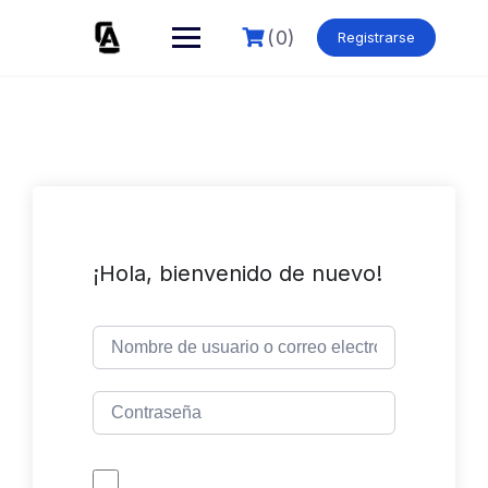
Skip
to
(0)
Registrarse
content
¡Hola, bienvenido de nuevo!