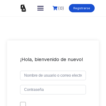
Skip
to
(0)
Registrarse
content
¡Hola, bienvenido de nuevo!