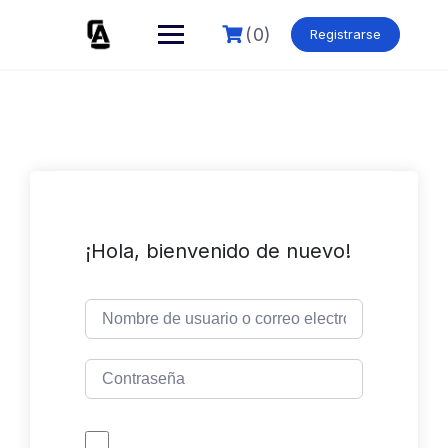
Skip
to
(0)
Registrarse
content
¡Hola, bienvenido de nuevo!