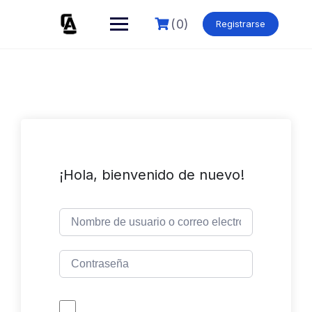
Skip
to
(0)
Registrarse
content
¡Hola, bienvenido de nuevo!