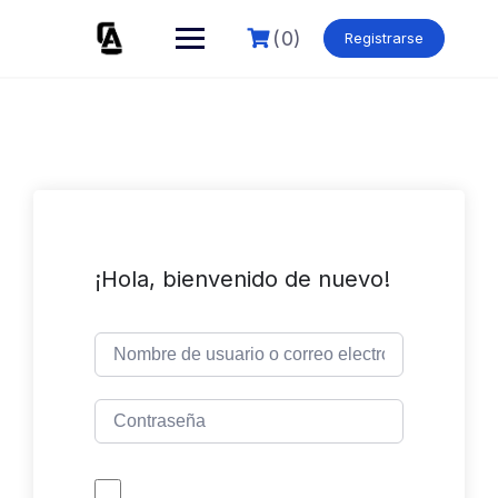
Skip
to
(0)
Registrarse
content
¡Hola, bienvenido de nuevo!