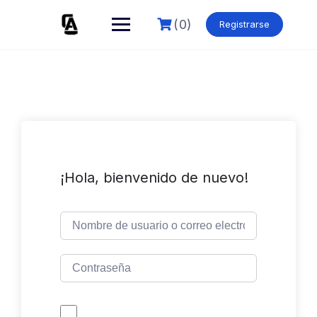
Skip
to
(0)
Registrarse
content
¡Hola, bienvenido de nuevo!