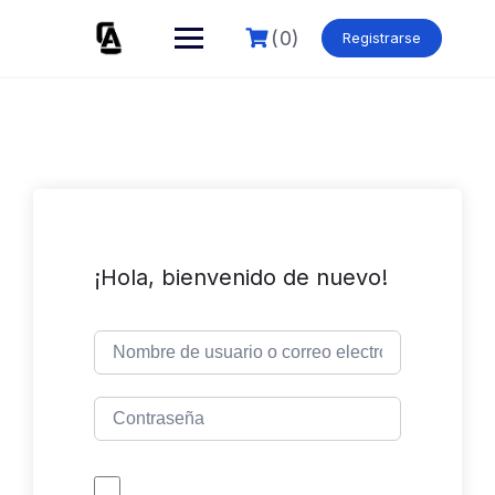
Skip
to
(0)
Registrarse
content
¡Hola, bienvenido de nuevo!