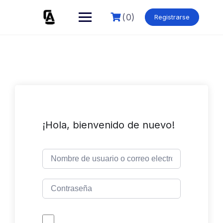
Skip
to
(0)
Registrarse
content
¡Hola, bienvenido de nuevo!