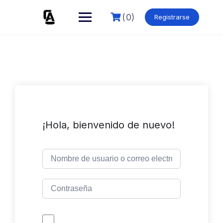
Skip
to
(0)
Registrarse
content
¡Hola, bienvenido de nuevo!