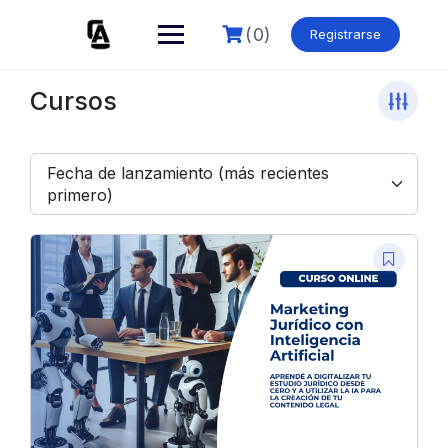
Skip
to
(0)
Registrarse
content
Cursos
Fecha de lanzamiento (más recientes
primero)