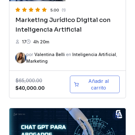
5.00
(1)
Marketing Jurídico Digital con
Inteligencia Artificial
17
4h 20m
por
Valentina Belli
en
Inteligencia Artificial
,
Marketing
$
65,000.00
Añadir al
El
El
carrito
$
40,000.00
precio
precio
original
actual
era:
es:
$65,000.00.
$40,000.00.