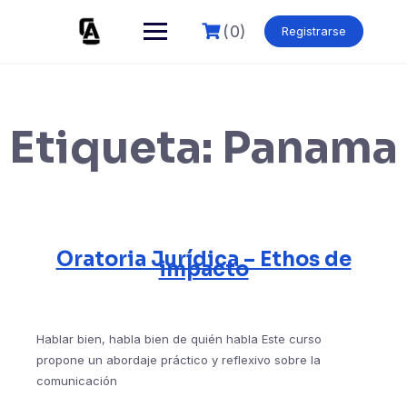
Skip
to
(0)
Registrarse
content
Etiqueta:
Panama
Oratoria Jurídica – Ethos de
impacto
Hablar bien, habla bien de quién habla Este curso
propone un abordaje práctico y reflexivo sobre la
comunicación