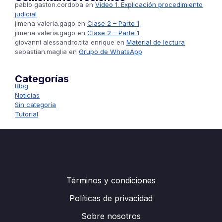
pablo gaston.cordoba
en
Video 1. Explicación procedimiento
judicial
jimena valeria.gago
en
Clase 2 – Parte 1
jimena valeria.gago
en
Clase 2 – Parte 1
giovanni alessandro.tita enrique
en
Material de lectura
sebastian.maglia
en
Grupo de WhatsApp
Categorías
Blog
Noticias
Sin categoría
Tutorial
Términos y condiciones
Políticas de privacidad
Sobre nosotros