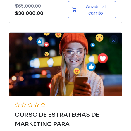
$
65,000.00
Añadir al
El
El
carrito
$
30,000.00
precio
precio
original
actual
era:
es:
$65,000.00.
$30,000.00.
CURSO DE ESTRATEGIAS DE
MARKETING PARA