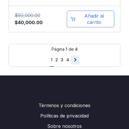
$
50,000.00
Añadir al
El
El
carrito
$
40,000.00
precio
precio
original
actual
era:
es:
Página
1
de
4
$50,000.00.
$40,000.00.
1
2
3
4
Términos y condiciones
Políticas de privacidad
Sobre nosotros