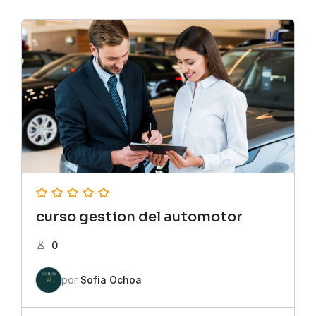
original
actual
era:
es:
$85,000.00.
$45,000.00.
curso gestion del automotor
0
por
Sofia Ochoa