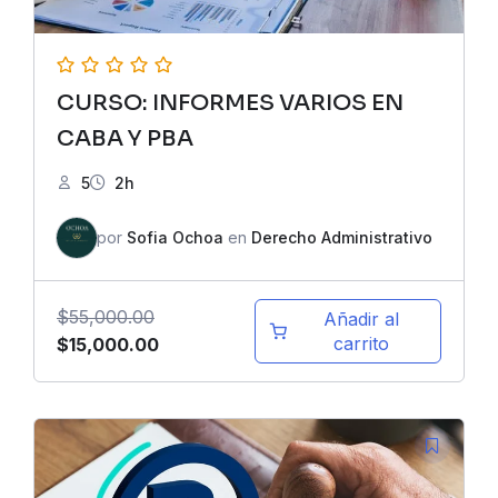
CURSO: INFORMES VARIOS EN
CABA Y PBA
5
2h
por
Sofia Ochoa
en
Derecho Administrativo
$
55,000.00
Añadir al
El
El
carrito
$
15,000.00
precio
precio
original
actual
era:
es:
$55,000.00.
$15,000.00.