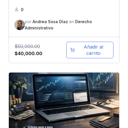
0
por
Andrea Sosa Díaz
en
Derecho
Administrativo
$
50,000.00
Añadir al
El
El
carrito
$
40,000.00
precio
precio
original
actual
era:
es:
$50,000.00.
$40,000.00.