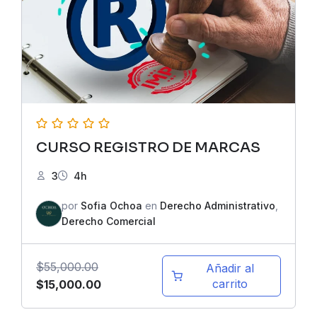
CURSO REGISTRO DE MARCAS
3
4h
por
Sofia Ochoa
en
Derecho Administrativo
,
Derecho Comercial
$
55,000.00
Añadir al
El
El
carrito
$
15,000.00
precio
precio