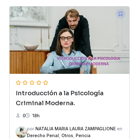
original
actual
era:
es:
$55,000.00.
$15,000.00.
Introducción a la Psicología
Criminal Moderna.
0
18h
por
NATALIA MARIA LAURA ZAMPAGLIONE
en
Derecho Penal
,
Otros
,
Pericia