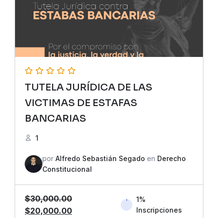
TUTELA JURÍDICA DE LAS
VICTIMAS DE ESTAFAS
BANCARIAS
1
por
Alfredo Sebastián Segado
en
Derecho
Constitucional
$
30,000.00
1%
El
El
$
20,000.00
Inscripciones