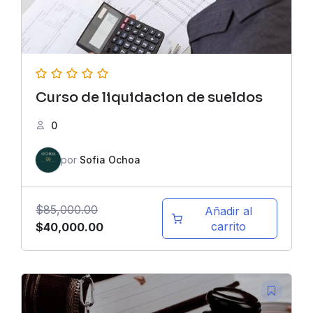
Curso de liquidacion de sueldos
0
por
Sofia Ochoa
$
85,000.00
Añadir al
El
El
carrito
$
40,000.00
precio
precio
original
actual
era:
es:
$85,000.00.
$40,000.00.