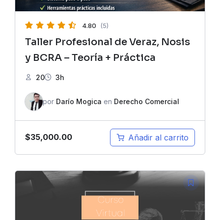
4.80
(5)
Taller Profesional de Veraz, Nosis
y BCRA – Teoría + Práctica
20
3h
por
Darío Mogica
en
Derecho Comercial
$
35,000.00
Añadir al carrito