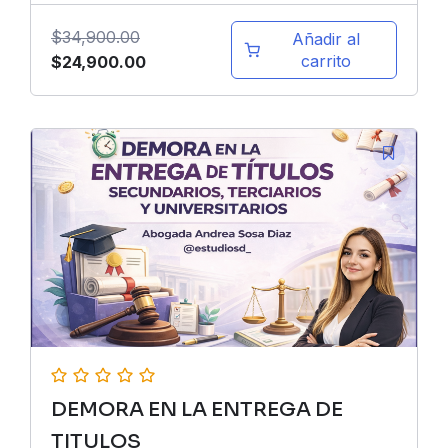
$
34,900.00
Añadir al
El
El
carrito
$
24,900.00
precio
precio
original
actual
era:
es:
$34,900.00.
$24,900.00.
DEMORA EN LA ENTREGA DE
TITULOS