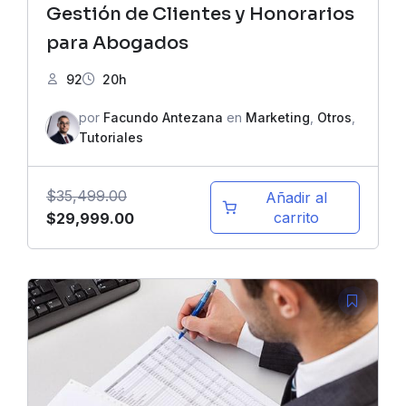
Gestión de Clientes y Honorarios
para Abogados
92
20h
por
Facundo Antezana
en
Marketing
,
Otros
,
Tutoriales
$
35,499.00
Añadir al
El
El
carrito
$
29,999.00
precio
precio
original
actual
era:
es:
$35,499.00.
$29,999.00.