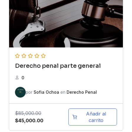
Derecho penal parte general
0
por
Sofia Ochoa
en
Derecho Penal
$
85,000.00
Añadir al
El
El
carrito
$
45,000.00
precio
precio