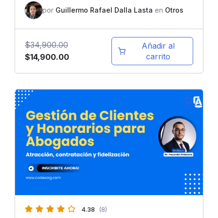
por
Guillermo Rafael Dalla Lasta
en
Otros
$
34,900.00
Añadir al
El
El
carrito
$
14,900.00
precio
precio
original
actual
era:
es:
$34,900.00.
$14,900.00.
4.38
(8)