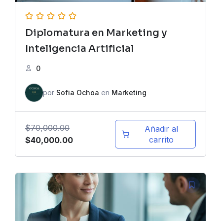
Diplomatura en Marketing y
Inteligencia Artificial
0
por
Sofia Ochoa
en
Marketing
$
70,000.00
Añadir al
El
El
carrito
$
40,000.00
precio
precio
original
actual
era:
es:
$70,000.00.
$40,000.00.