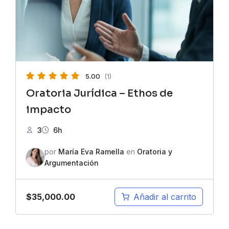
5.00
(1)
Oratoria Jurídica – Ethos de
impacto
3
6h
por
María Eva Ramella
en
Oratoria y
Argumentación
$
35,000.00
Añadir al carrito